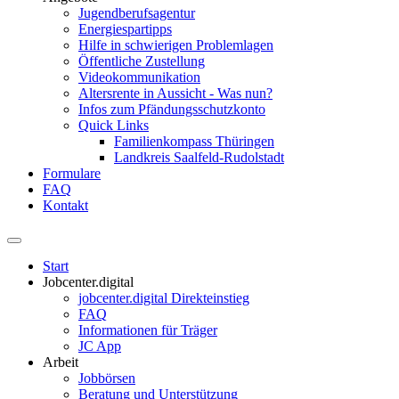
Jugendberufsagentur
Energiespartipps
Hilfe in schwierigen Problemlagen
Öffentliche Zustellung
Videokommunikation
Altersrente in Aussicht - Was nun?
Infos zum Pfändungsschutzkonto
Quick Links
Familienkompass Thüringen
Landkreis Saalfeld-Rudolstadt
Formulare
FAQ
Kontakt
Start
Jobcenter.digital
jobcenter.digital Direkteinstieg
FAQ
Informationen für Träger
JC App
Arbeit
Jobbörsen
Beratung und Unterstützung