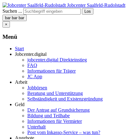
Jobcenter Saalfeld-Rudolstadt
Suchen ...
Los
bar
bar
bar
×
Menü
Start
Jobcenter.digital
jobcenter.digital Direkteinstieg
FAQ
Informationen für Träger
JC App
Arbeit
Jobbörsen
Beratung und Unterstützung
Selbständigkeit und Existenzgründung
Geld
Der Antrag auf Grundsicherung
Bildung und Teilhabe
Informationen für Vermieter
Unterhalt
Post vom Inkasso-Service – was tun?
Angebote