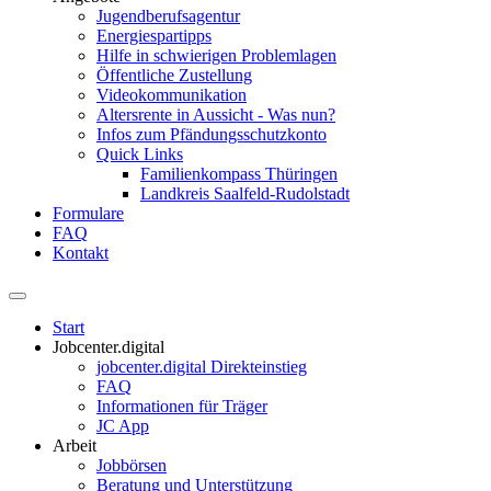
Jugendberufsagentur
Energiespartipps
Hilfe in schwierigen Problemlagen
Öffentliche Zustellung
Videokommunikation
Altersrente in Aussicht - Was nun?
Infos zum Pfändungsschutzkonto
Quick Links
Familienkompass Thüringen
Landkreis Saalfeld-Rudolstadt
Formulare
FAQ
Kontakt
Start
Jobcenter.digital
jobcenter.digital Direkteinstieg
FAQ
Informationen für Träger
JC App
Arbeit
Jobbörsen
Beratung und Unterstützung