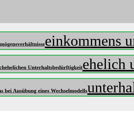
einkommens u
mögensverhältnisse
ehelich 
chehelichen Unterhaltsbedürftigkeit
unterha
hs bei Ausübung eines Wechselmodells