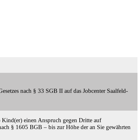
esetzes nach § 33 SGB II auf das Jobcenter Saalfeld-
 Kind(er) einen Anspruch gegen Dritte auf
nach § 1605 BGB – bis zur Höhe der an Sie gewährten