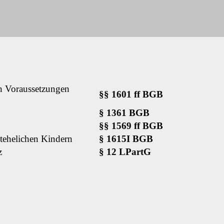
en Voraussetzungen
§§ 1601 ff BGB
§ 1361 BGB
§§ 1569 ff BGB
htehelichen Kindern
§ 1615I BGB
z
§ 12 LPartG