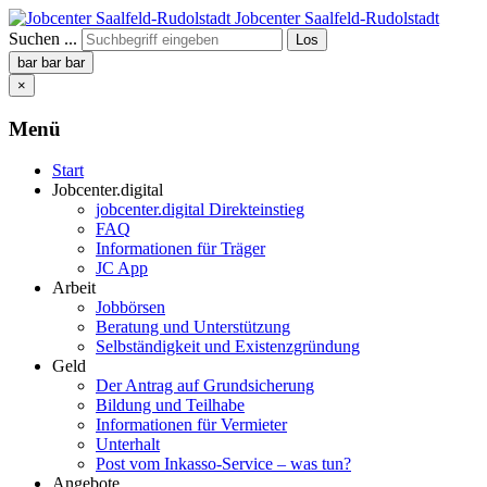
Jobcenter Saalfeld-Rudolstadt
Suchen ...
Los
bar
bar
bar
×
Menü
Start
Jobcenter.digital
jobcenter.digital Direkteinstieg
FAQ
Informationen für Träger
JC App
Arbeit
Jobbörsen
Beratung und Unterstützung
Selbständigkeit und Existenzgründung
Geld
Der Antrag auf Grundsicherung
Bildung und Teilhabe
Informationen für Vermieter
Unterhalt
Post vom Inkasso-Service – was tun?
Angebote